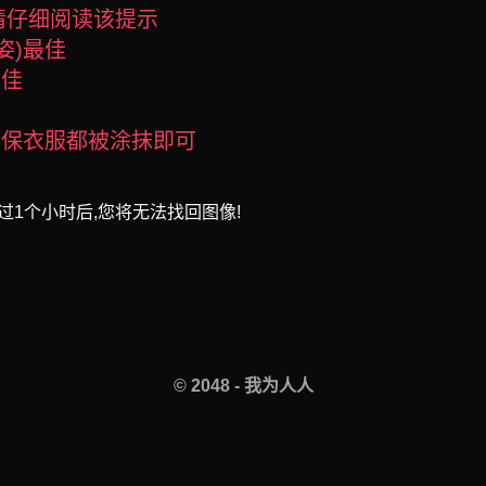
请仔细阅读该提示
姿)最佳
最佳
确保衣服都被涂抹即可
过1个小时后,您将无法找回图像!
© 2048 - 我为人人